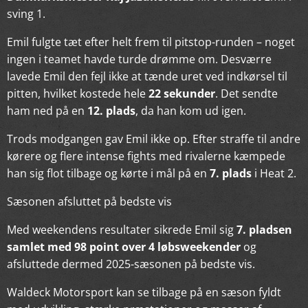
sving 1.
Emil fulgte tæt efter helt frem til pitstop-runden – noget
ingen i teamet havde turde drømme om. Desværre
lavede Emil den fejl ikke at tænde uret ved indkørsel til
pitten, hvilket kostede hele
22 sekunder
. Det sendte
ham ned på en
12. plads
, da han kom ud igen.
Trods modgangen gav Emil ikke op. Efter straffe til andre
kørere og flere intense fights med rivalerne kæmpede
han sig flot tilbage og kørte i mål på en
7. plads
i Heat 2.
Sæsonen afsluttet på bedste vis
Med weekendens resultater sikrede Emil sig
7. pladsen
samlet med 98 point over 4 løbsweekender
og
afsluttede dermed 2025-sæsonen på bedste vis.
Waldeck Motorsport kan se tilbage på en sæson fyldt