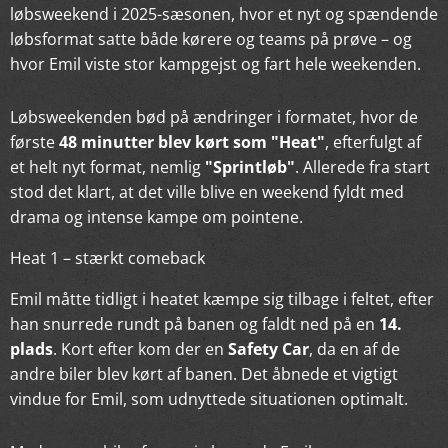
løbsweekend i 2025-sæsonen, hvor et nyt og spændende
løbsformat satte både kørere og teams på prøve – og
hvor Emil viste stor kampgejst og fart hele weekenden.
Løbsweekenden bød på ændringer i formatet, hvor de
første
48 minutter blev kørt som "Heat"
, efterfulgt af
et helt nyt format, nemlig
"Sprintløb"
. Allerede fra start
stod det klart, at det ville blive en weekend fyldt med
drama og intense kampe om pointene.
Heat 1 – stærkt comeback
Emil måtte tidligt i heatet kæmpe sig tilbage i feltet, efter
han snurrede rundt på banen og faldt ned på en
14.
plads
. Kort efter kom der en
Safety Car
, da en af de
andre biler blev kørt af banen. Det åbnede et vigtigt
vindue for Emil, som udnyttede situationen optimalt.