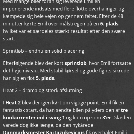
Med mange biler foran sig leverede Emil en
imponerende indsats med flere flotte overhalinger og
kæmpede sig hele vejen op gennem feltet. Efter de 48
minutter kørte Emil over målstregen på en
6. plads
,
hvilket var et særdeles stærkt resultat efter den svære
start.
Sprintløb – endnu en solid placering
Efterfølgende blev der kørt
sprintløb
, hvor Emil fortsatte
det høje niveau. Med stabil kørsel og gode fights sikrede
han sig en flot
5. plads
.
Heat 2 – drama og stærk afslutning
I
Heat 2
blev der igen kørt om vigtige point. Emil fik en
fantastisk start, da han sendte bilen på ydersiden af
tre
konkurrenter ind i sving 1
og kom op som
3'er
. Glæden
varede dog ikke længe, da den nykårede
Danmarksmester Kaj Jazukevicius
fik overhalet Emil i