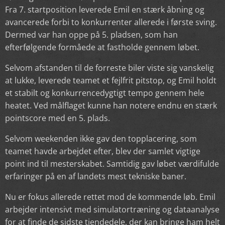
Fra 7. startposition leverede Emil en stærk åbning og
avancerede forbi to konkurrenter allerede i første sving.
Dermed var han oppe på 5. pladsen, som han
efterfølgende formåede at fastholde gennem løbet.
Selvom afstanden til de forreste biler viste sig vanskelig
at lukke, leverede teamet et fejlfrit pitstop, og Emil holdt
et stabilt og konkurrencedygtigt tempo gennem hele
heatet. Ved målflaget kunne han notere endnu en stærk
pointscore med en 5. plads.
Selvom weekenden ikke gav den topplacering, som
teamet havde arbejdet efter, blev der samlet vigtige
point ind til mesterskabet. Samtidig gav løbet værdifulde
erfaringer på en af landets mest tekniske baner.
Nu er fokus allerede rettet mod de kommende løb. Emil
arbejder intensivt med simulatortræning og dataanalyse
for at finde de sidste tiendedele, der kan bringe ham helt