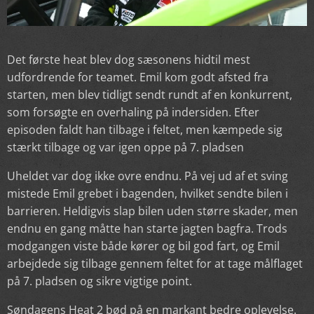
Det første heat blev dog sæsonens hidtil mest
udfordrende for teamet. Emil kom godt afsted fra
starten, men blev tidligt sendt rundt af en konkurrent,
som forsøgte en overhaling på indersiden. Efter
episoden faldt han tilbage i feltet, men kæmpede sig
stærkt tilbage og var igen oppe på 7. pladsen
Uheldet var dog ikke ovre endnu. På vej ud af et sving
mistede Emil grebet i bagenden, hvilket sendte bilen i
barrieren. Heldigvis slap bilen uden større skader, men
endnu en gang måtte han starte jagten bagfra. Trods
modgangen viste både kører og bil god fart, og Emil
arbejdede sig tilbage gennem feltet for at tage målflaget
på 7. pladsen og sikre vigtige point.
Søndagens Heat 2 bød på en markant bedre oplevelse.