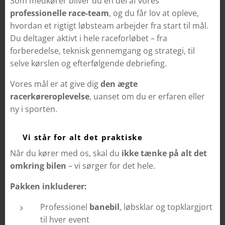
Som medkører bliver du en del af vores
professionelle race-team
, og du får lov at opleve,
hvordan et rigtigt løbsteam arbejder fra start til mål.
Du deltager aktivt i hele raceforløbet – fra
forberedelse, teknisk gennemgang og strategi, til
selve kørslen og efterfølgende debriefing.
Vores mål er at give dig
den ægte
racerkøreroplevelse
, uanset om du er erfaren eller
ny i sporten.
🧰 Vi står for alt det praktiske
Når du kører med os, skal du
ikke tænke på alt det
omkring bilen
– vi sørger for det hele.
Pakken inkluderer:
Professionel
banebil
, løbsklar og topklargjort
til hver event