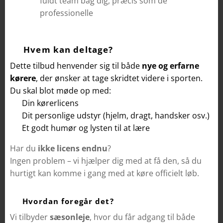
fuldt team bag dig, præcis som de
professionelle
🏁 Hvem kan deltage?
Dette tilbud henvender sig til både
nye og erfarne
kørere
, der ønsker at tage skridtet videre i sporten.
Du skal blot møde op med:
✅
Din kørerlicens
✅ Dit personlige udstyr (hjelm, dragt, handsker osv.)
✅ Et godt humør og lysten til at lære
Har du
ikke licens endnu
?
Ingen problem – vi hjælper dig med at få den, så du
hurtigt kan komme i gang med at køre officielt løb.
📅 Hvordan foregår det?
Vi tilbyder
sæsonleje
, hvor du får adgang til både