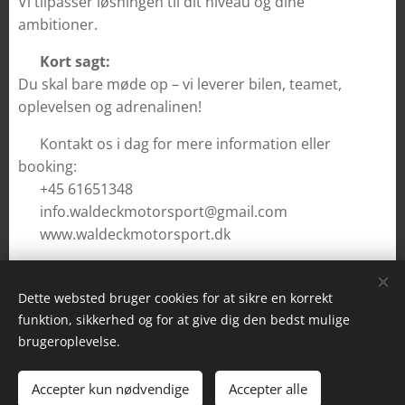
Vi tilpasser løsningen til dit niveau og dine
ambitioner.
🏁
Kort sagt:
Du skal bare møde op – vi leverer bilen, teamet,
oplevelsen og adrenalinen!
👉 Kontakt os i dag for mere information eller
booking:
📞 +45 61651348
📧 info.waldeckmotorsport@gmail.com
🌐 www.waldeckmotorsport.dk
Dette websted bruger cookies for at sikre en korrekt
funktion, sikkerhed og for at give dig den bedst mulige
brugeroplevelse.
Waldeck Motorsport
Accepter kun nødvendige
Accepter alle
Drevet af
Webnode
Cookies