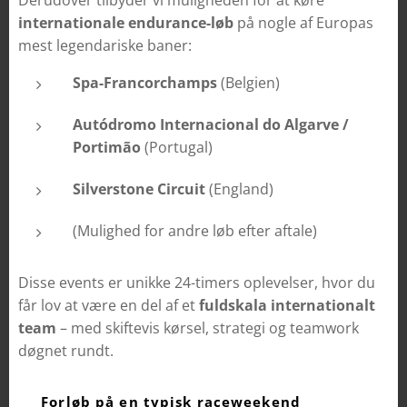
Derudover tilbyder vi muligheden for at køre
internationale endurance-løb
på nogle af Europas
mest legendariske baner:
Spa-Francorchamps
(Belgien)
Autódromo Internacional do Algarve /
Portimão
(Portugal)
Silverstone Circuit
(England)
(Mulighed for andre løb efter aftale)
Disse events er unikke 24-timers oplevelser, hvor du
får lov at være en del af et
fuldskala internationalt
team
– med skiftevis kørsel, strategi og teamwork
døgnet rundt.
🧑‍🔧 Forløb på en typisk raceweekend