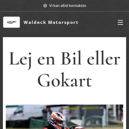
Vi kan altid kontaktes
Waldeck Motorsport
Lej en Bil eller
Gokart